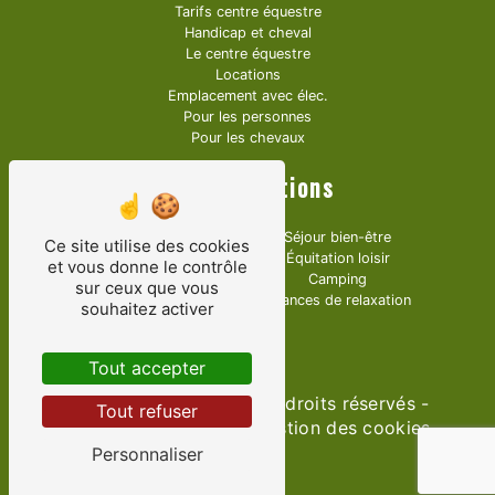
Tarifs centre équestre
Handicap et cheval
Le centre équestre
Locations
Emplacement avec élec.
Pour les personnes
Pour les chevaux
Nos prestations
Trec Western
Séjour bien-être
Ce site utilise des cookies
Bols tibétains
Équitation loisir
et vous donne le contrôle
Équitation handicapé
Camping
sur ceux que vous
Centre équestre
Séances de relaxation
souhaitez activer
Écurie de propriétaire
Pension chevaux
Tout accepter
©
Vistalid
- 2026 - Tous droits réservés -
Tout refuser
Mentions légales
-
Gestion des cookies
Personnaliser